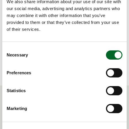
We also share information about your use of our site with
helt i mål med din investering i et nyt anlæg. Netop så
our social media, advertising and analytics partners who
du bliver tilfreds med løsningen, som både er nem at
may combine it with other information that you’ve
betjene og servicere.
provided to them or that they’ve collected from your use
of their services.
Invester i et maleanlæg med energireducerende
egenskaber det er både godt for miljøet og budgettet.
Vi kalder det for plug and paint!
Consent
Necessary
Selection
KONTAKT OS
Preferences
Statistics
Yderligere information
Marketing
Hvis du ønsker at vide mere om Ventherms
industrielle løsninger eller se udvalgte referencer, er