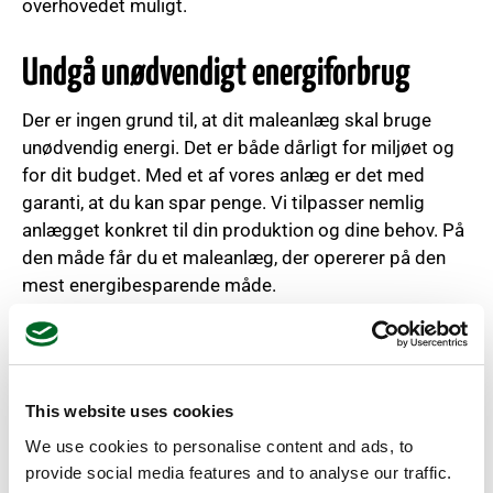
overhovedet muligt.
Undgå unødvendigt energiforbrug
Der er ingen grund til, at dit maleanlæg skal bruge
unødvendig energi. Det er både dårligt for miljøet og
for dit budget. Med et af vores anlæg er det med
garanti, at du kan spar penge. Vi tilpasser nemlig
anlægget konkret til din produktion og dine behov. På
den måde får du et maleanlæg, der opererer på den
mest energibesparende måde.
Kontakt os i dag!
Simpelt skal det være. Det bliver ikke mere enkelt end
This website uses cookies
med et effektiv og energireducerende maleanlæg fra
We use cookies to personalise content and ads, to
Ventherm. Er du i tvivl om, hvordan netop dit anlæg
provide social media features and to analyse our traffic.
skal skræddersyes? Vi kan hjælpe dig med at komme