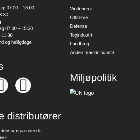
g: 07.00 – 16.00
Vindenergi
3.30
Offshore
g
Defense
g 07:00 – 15:30
Togindustri
 11:30
nd og helligdage
Landbrug
Anden maskinindustri
s
Miljøpolitik
e distributører
erdensomspændende
værk