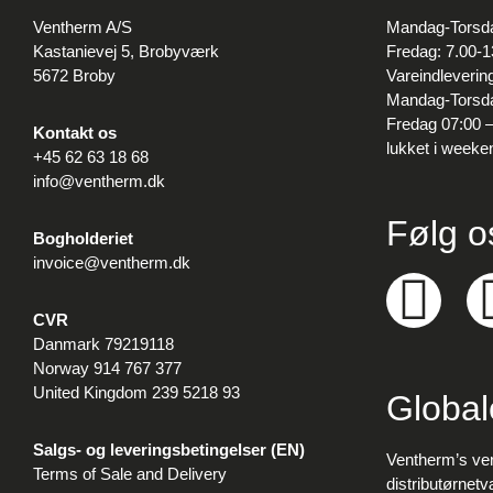
Ventherm A/S
Mandag-Torsda
Kastanievej 5, Brobyværk
Fredag: 7.00-1
5672 Broby
Vareindleverin
Mandag-Torsda
Fredag 07:00 –
Kontakt os
lukket i weeke
+45 62 63 18 68
info@ventherm.
dk
Følg o
Bogholderiet
invoice@ventherm.dk
CVR
Danmark 79219118
Norway 914 767 377
United Kingdom 239 5218 93
Global
Salgs- og leveringsbetingelser (EN)
Ventherm’s v
Terms of Sale and Delivery
distributørnet