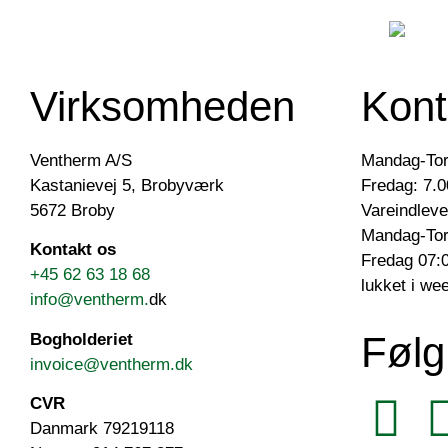
Virksomheden
Kont
Ventherm A/S
Mandag-Tor
Kastanievej 5, Brobyværk
Fredag: 7.0
5672 Broby
Vareindleve
Mandag-Tor
Kontakt os
Fredag 07:0
+45 62 63 18 68
lukket i we
info@ventherm.
dk
Følg
Bogholderiet
invoice@ventherm.dk
CVR
Danmark 79219118