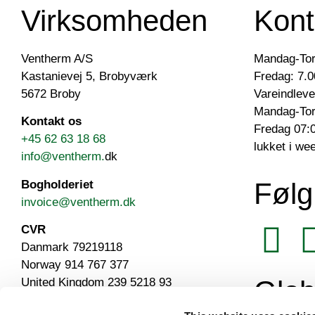
Virksomheden
Kont
Ventherm A/S
Mandag-Tor
Kastanievej 5, Brobyværk
Fredag: 7.0
5672 Broby
Vareindleve
Mandag-Tor
Kontakt os
Fredag 07:0
+45 62 63 18 68
lukket i we
info@ventherm.
dk
Følg
Bogholderiet
invoice@ventherm.dk
CVR
Danmark 79219118
Norway 914 767 377
Glob
United Kingdom 239 5218 93
Salgs- og leveringsbetingelser (EN)