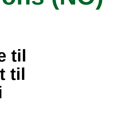
 til
 til
i